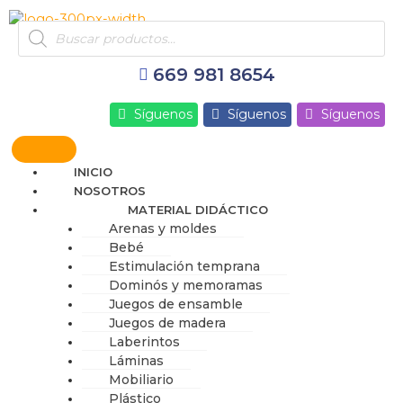
Ir
Products
al
search
contenido
669 981 8654
Síguenos
Síguenos
Síguenos
INICIO
NOSOTROS
MATERIAL DIDÁCTICO
Arenas y moldes
Bebé
Estimulación temprana
Dominós y memoramas
Juegos de ensamble
Juegos de madera
Laberintos
Láminas
Mobiliario
Plástico