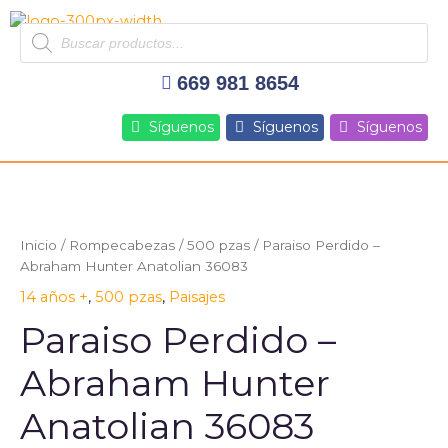
Ir
Products
al
search
contenido
669 981 8654
Síguenos
Síguenos
Síguenos
Paraiso
Perdido
-
Inicio
/
Rompecabezas
/
500 pzas
/ Paraiso Perdido –
Abraham
Abraham Hunter Anatolian 36083
Hunter
14 años +
,
500 pzas
,
Paisajes
Anatolian
36083
Paraiso Perdido –
cantidad
Abraham Hunter
Anatolian 36083