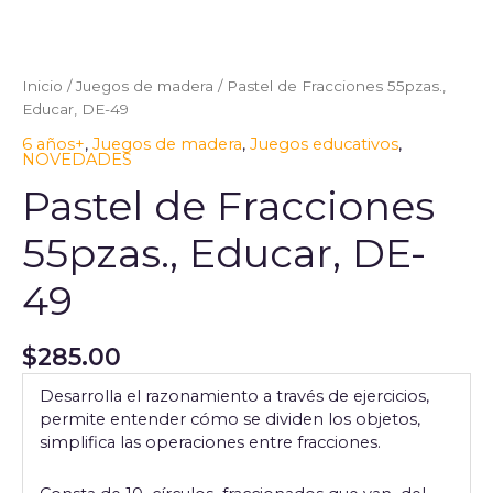
Pastel
de
Fracciones
Inicio
/
Juegos de madera
/ Pastel de Fracciones 55pzas.,
55pzas.,
Educar, DE-49
Educar,
6 años+
,
Juegos de madera
,
Juegos educativos
,
DE-
NOVEDADES
49
cantidad
Pastel de Fracciones
55pzas., Educar, DE-
49
$
285.00
Desarrolla el razonamiento a través de ejercicios,
permite entender cómo se dividen los objetos,
simplifica las operaciones entre fracciones.