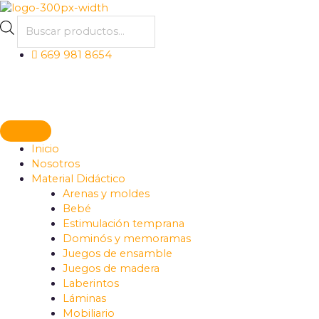
Ir
Products
al
search
contenido
669 981 8654
Síguenos
Síguenos
Síguenos
Inicio
Nosotros
Material Didáctico
Arenas y moldes
Bebé
Estimulación temprana
Dominós y memoramas
Juegos de ensamble
Juegos de madera
Laberintos
Láminas
Mobiliario