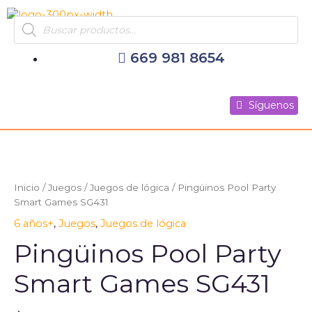
Ir
Products
al
search
contenido
669 981 8654
Síguenos
Síguenos
Síguenos
Inicio
/
Juegos
/
Juegos de lógica
/ Pingüinos Pool Party
Smart Games SG431
6 años+
,
Juegos
,
Juegos de lógica
Pingüinos Pool Party
Smart Games SG431