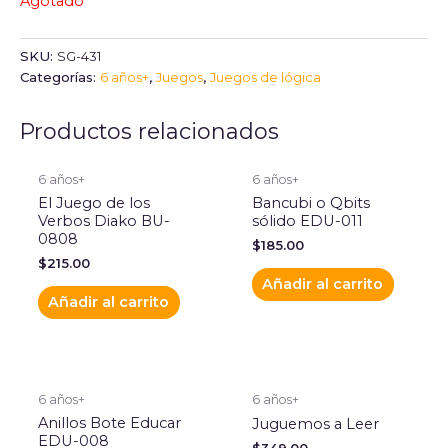
Agotado
SKU:
SG-431
Categorías:
6 años+
,
Juegos
,
Juegos de lógica
Productos relacionados
6 años+
6 años+
El Juego de los
Bancubi o Qbits
Verbos Diako BU-
sólido EDU-011
0808
$
185.00
$
215.00
Añadir al carrito
Añadir al carrito
6 años+
6 años+
Anillos Bote Educar
Juguemos a Leer
EDU-008