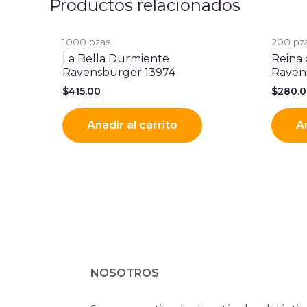
Productos relacionados
1000 pzas
200 pz
La Bella Durmiente
Reina 
Ravensburger 13974
Raven
$
415.00
$
280.
Añadir al carrito
Añ
NOSOTROS