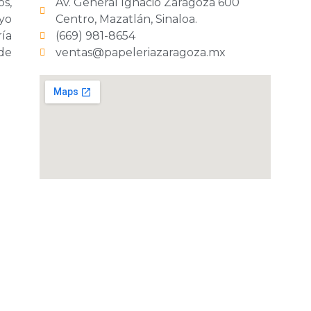
os,
Av. General Ignacio Zaragoza 600
yo
Centro, Mazatlán, Sinaloa.
ría
(669) 981-8654
 de
ventas@papeleriazaragoza.mx