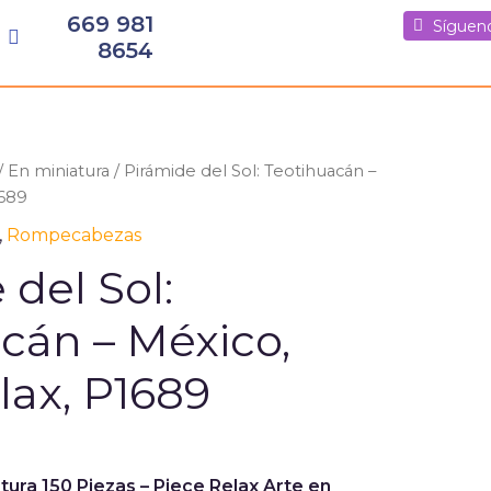
669 981
Síguenos
Síguenos
Síguen
8654
/
En miniatura
/ Pirámide del Sol: Teotihuacán –
1689
,
Rompecabezas
 del Sol:
cán – México,
lax, P1689
ra 150 Piezas – Piece Relax
Arte en