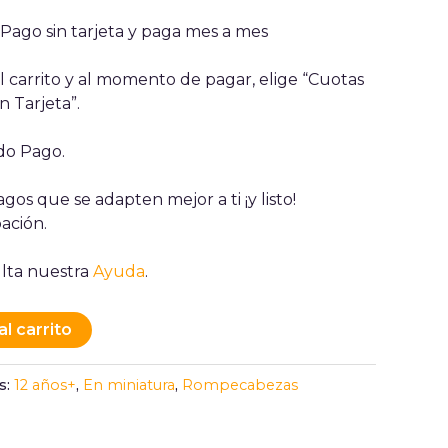
ago sin tarjeta y paga mes a mes
 carrito y al momento de pagar, elige “Cuotas
n Tarjeta”.
ado Pago.
gos que se adapten mejor a ti ¡y listo!
ación.
lta nuestra
Ayuda
.
al carrito
s:
12 años+
,
En miniatura
,
Rompecabezas