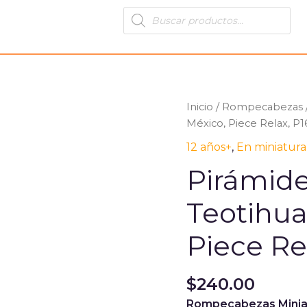
Products
search
Pirámide
Inicio
/
Rompecabezas
del
México, Piece Relax, P
Sol:
12 años+
,
En miniatura
Teotihuacán
Pirámide
-
México,
Teotihua
Piece
Relax,
Piece Re
P1689
cantidad
$
240.00
Rompecabezas Miniatu