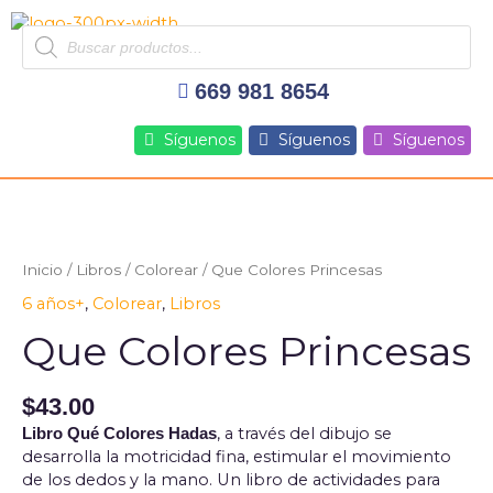
Ir
Products
al
search
contenido
669 981 8654
Síguenos
Síguenos
Síguenos
Inicio
/
Libros
/
Colorear
/ Que Colores Princesas
6 años+
,
Colorear
,
Libros
Que Colores Princesas
$
43.00
, a través del dibujo se
Libro Qué Colores Hadas
desarrolla la motricidad fina, estimular el movimiento
de los dedos y la mano. Un libro de actividades para