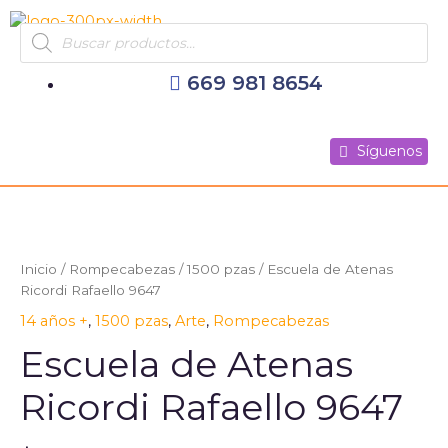
Ir
Products
al
search
contenido
669 981 8654
Síguenos
Síguenos
Síguenos
Inicio
/
Rompecabezas
/
1500 pzas
/ Escuela de Atenas
Ricordi Rafaello 9647
14 años +
,
1500 pzas
,
Arte
,
Rompecabezas
Escuela de Atenas
Ricordi Rafaello 9647