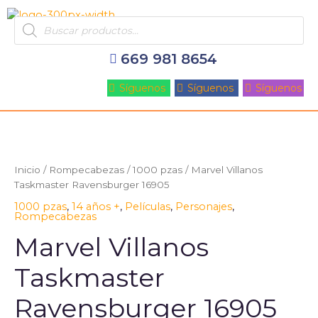
Ir
Products
al
search
contenido
669 981 8654
Síguenos
Síguenos
Síguenos
Inicio
/
Rompecabezas
/
1000 pzas
/ Marvel Villanos
Taskmaster Ravensburger 16905
1000 pzas
,
14 años +
,
Películas
,
Personajes
,
Rompecabezas
Marvel Villanos
Taskmaster
Ravensburger 16905