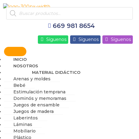
Ir
Products
al
search
contenido
669 981 8654
Síguenos
Síguenos
Síguenos
INICIO
NOSOTROS
MATERIAL DIDÁCTICO
Arenas y moldes
Bebé
Estimulación temprana
Dominós y memoramas
Juegos de ensamble
Juegos de madera
Laberintos
Láminas
Mobiliario
Plástico