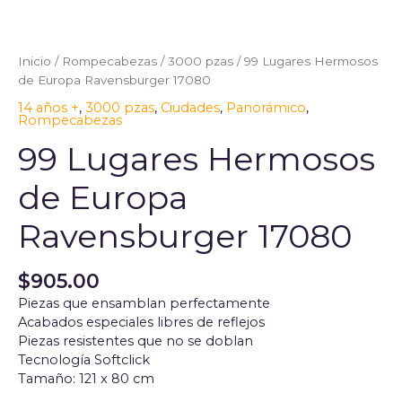
Lugares
Hermosos
de
Inicio
/
Rompecabezas
/
3000 pzas
/ 99 Lugares Hermosos
Europa
de Europa Ravensburger 17080
Ravensburger
14 años +
,
3000 pzas
,
Ciudades
,
Panorámico
,
17080
Rompecabezas
cantidad
99 Lugares Hermosos
de Europa
Ravensburger 17080
$
905.00
Piezas que ensamblan perfectamente
Acabados especiales libres de reflejos
Piezas resistentes que no se doblan
Tecnología Softclick
Tamaño: 121 x 80 cm