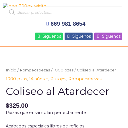
Ir
Products
al
search
contenido
669 981 8654
Síguenos
Síguenos
Síguenos
Inicio
/
Rompecabezas
/
1000 pzas
/ Coliseo al Atardecer
1000 pzas
,
14 años +
,
Paisajes
,
Rompecabezas
Coliseo al Atardecer
$
325.00
Piezas que ensamblan perfectamente
Acabados especiales libres de reflejos