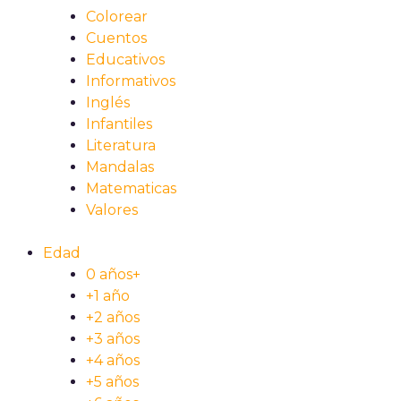
Colorear
Cuentos
Educativos
Informativos
Inglés
Infantiles
Literatura
Mandalas
Matematicas
Valores
Edad
0 años+
+1 año
+2 años
+3 años
+4 años
+5 años