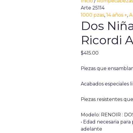
Dos
Inicio
/
Rompecabeza
Niñas
Arte 25114
Leyendo
1000 pzas
,
14 años +
,
A
Dos Niña
Renoir
Ricordi
Ricordi A
Arte
25114
cantidad
$
415.00
Piezas que ensambla
Acabados especiales li
Piezas resistentes qu
Modelo: RENOIR : D
• Edad necesaria para
adelante