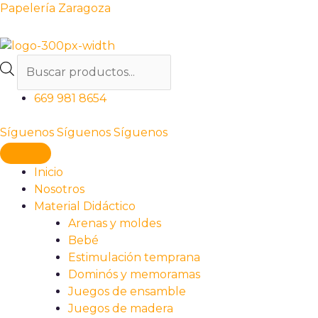
Ir
Products
Papelería Zaragoza
al
search
contenido
669 981 8654
Síguenos
Síguenos
Síguenos
Inicio
Nosotros
Material Didáctico
Arenas y moldes
Bebé
Estimulación temprana
Dominós y memoramas
Juegos de ensamble
Juegos de madera