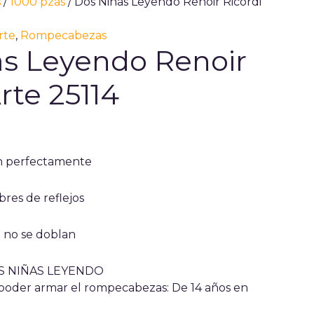
s
/
1000 pzas
/ Dos Niñas Leyendo Renoir Ricordi
rte
,
Rompecabezas
s Leyendo Renoir
rte 25114
n perfectamente
bres de reflejos
e no se doblan
OS NIÑAS LEYENDO
 poder armar el rompecabezas: De 14 años en