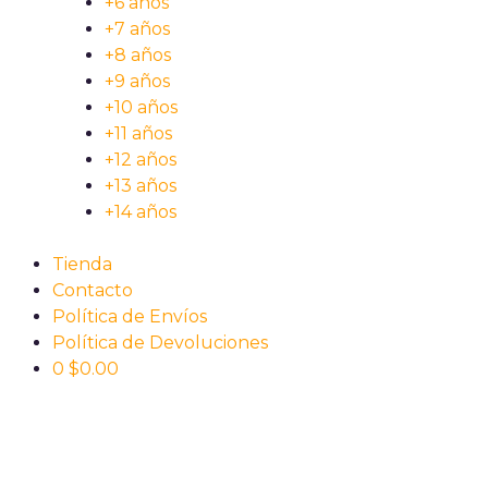
+6 años
+7 años
+8 años
+9 años
+10 años
+11 años
+12 años
+13 años
+14 años
Tienda
Contacto
Política de Envíos
Política de Devoluciones
0
$
0.00