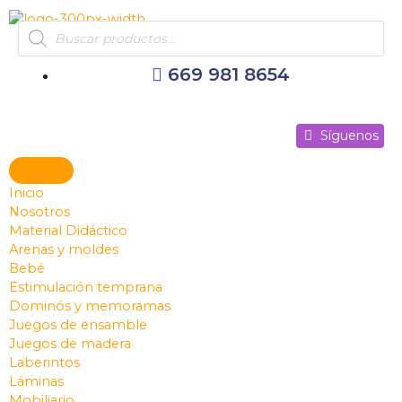
Ir
Products
al
search
contenido
669 981 8654
Síguenos
Síguenos
Síguenos
Inicio
Nosotros
Material Didáctico
Arenas y moldes
Bebé
Estimulación temprana
Dominós y memoramas
Juegos de ensamble
Juegos de madera
Laberintos
Láminas
Mobiliario