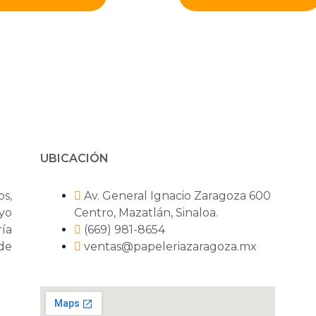
UBICACIÓN
os,
Av. General Ignacio Zaragoza 600
yo
Centro, Mazatlán, Sinaloa.
ría
(669) 981-8654
 de
ventas@papeleriazaragoza.mx