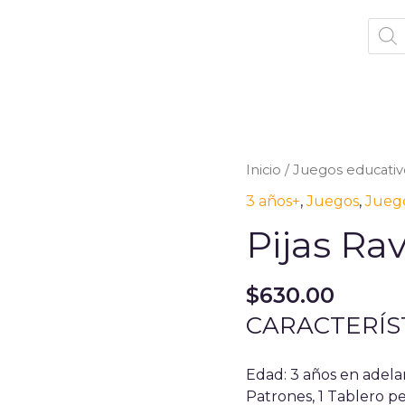
Prod
sear
Inicio
/
Juegos educativ
3 años+
,
Juegos
,
Juego
Pijas Ra
$
630.00
CARACTERÍS
Edad: 3 años en a
Patrones, 1 Tablero p