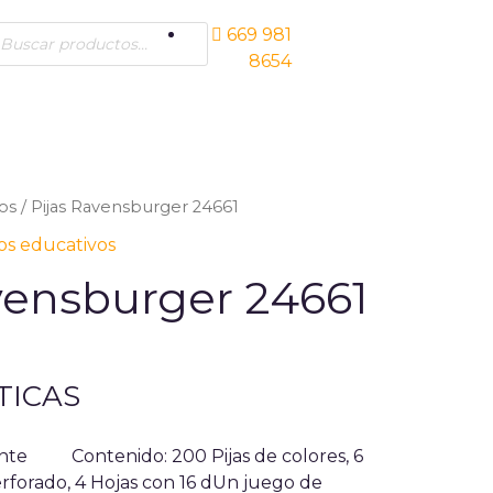
ucts
669 981
ch
Síguenos
8654
os
/ Pijas Ravensburger 24661
s educativos
vensburger 24661
TICAS
delante
Contenido: 200 Pijas de colores, 6
erforado, 4 Hojas con 16 dUn juego de