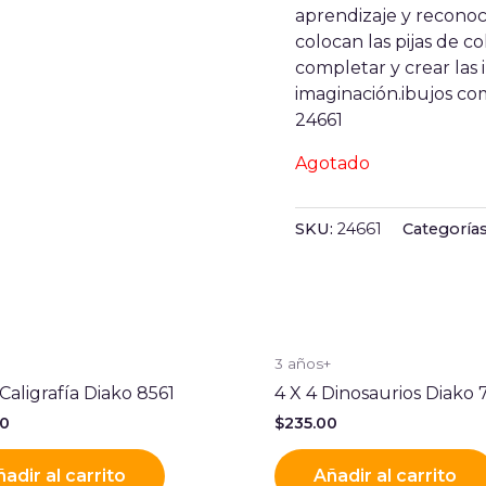
aprendizaje y reconoc
colocan las pijas de c
completar y crear las
imaginación.ibujo
24661
Agotado
SKU:
24661
Categoría
+
3 años+
 Caligrafía Diako 8561
4 X 4 Dinosaurios Diako
00
$
235.00
adir al carrito
Añadir al carrito