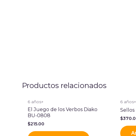
Productos relacionados
6 años+
6 años
El Juego de los Verbos Diako
Sellos
BU-0808
$
370.
$
215.00
Añ