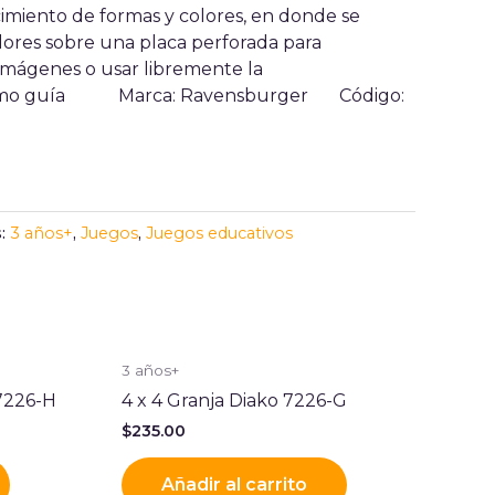
imiento de formas y colores, en donde se
olores sobre una placa perforada para
 imágenes o usar libremente la
s como guía
Marca: Ravensburger
Código:
s:
3 años+
,
Juegos
,
Juegos educativos
3 años+
 7226-H
4 x 4 Granja Diako 7226-G
$
235.00
Añadir al carrito