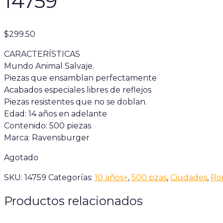
14759
$
299.50
CARACTERÍSTICAS
Mundo Animal Salvaje.
Piezas que ensamblan perfectamente
Acabados especiales libres de reflejos
Piezas resistentes que no se doblan.
Edad: 14 años en adelante
Contenido: 500 piezas
Marca: Ravensburger
Agotado
SKU:
14759
Categorías:
10 años+
,
500 pzas
,
Ciudades
,
Ro
Productos relacionados