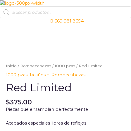
Ir
Products
al
search
contenido
669 981 8654
Síguenos
Síguenos
Síguenos
Inicio
/
Rompecabezas
/
1000 pzas
/ Red Limited
1000 pzas
,
14 años +
,
Rompecabezas
Red Limited
$
375.00
Piezas que ensamblan perfectamente
Acabados especiales libres de reflejos