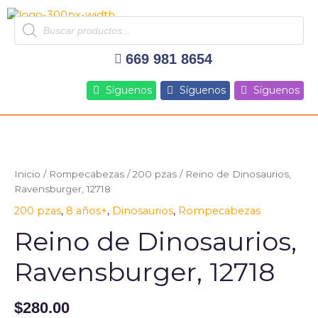
Ir
Products
al
search
contenido
669 981 8654
Síguenos
Síguenos
Síguenos
Reino
de
Dinosaurios,
Inicio
/
Rompecabezas
/
200 pzas
/ Reino de Dinosaurios,
Ravensburger,
Ravensburger, 12718
12718
200 pzas
,
8 años+
,
Dinosaurios
,
Rompecabezas
cantidad
Reino de Dinosaurios,
Ravensburger, 12718
$
280.00