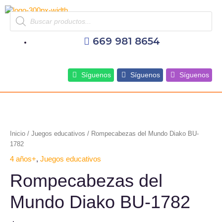
Ir
Products
al
search
contenido
669 981 8654
Síguenos
Síguenos
Síguenos
Inicio
/
Juegos educativos
/ Rompecabezas del Mundo Diako BU-
1782
4 años+
,
Juegos educativos
Rompecabezas del
Mundo Diako BU-1782