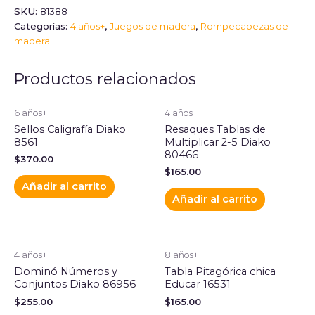
SKU:
81388
Categorías:
4 años+
,
Juegos de madera
,
Rompecabezas de
madera
Productos relacionados
6 años+
4 años+
Sellos Caligrafía Diako
Resaques Tablas de
8561
Multiplicar 2-5 Diako
80466
$
370.00
$
165.00
Añadir al carrito
Añadir al carrito
4 años+
8 años+
Dominó Números y
Tabla Pitagórica chica
Conjuntos Diako 86956
Educar 16531
$
255.00
$
165.00