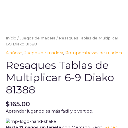
Resaques
Tablas
de
Inicio
/
Juegos de madera
/ Resaques Tablas de Multiplicar
Multiplicar
6-9 Diako 81388
6-
4 años+
,
Juegos de madera
,
Rompecabezas de madera
9
Diako
Resaques Tablas de
81388
cantidad
Multiplicar 6-9 Diako
81388
$
165.00
Aprender jugando es más fácil y divertido.
Hasta 12 pagos sin tarjeta
con Mercado Pago.
Saber