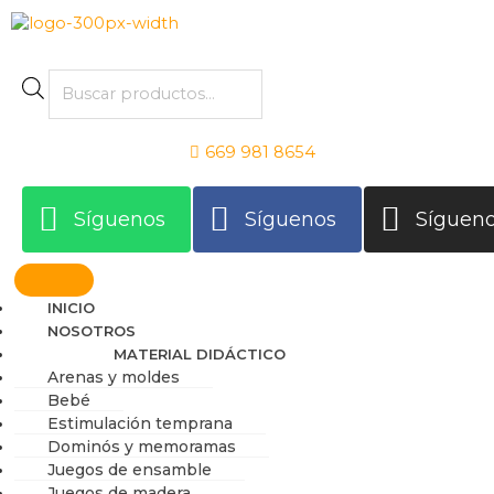
Ir
al
contenido
Products
search
669 981 8654
Síguenos
Síguenos
Síguen
INICIO
NOSOTROS
MATERIAL DIDÁCTICO
Arenas y moldes
Bebé
Estimulación temprana
Dominós y memoramas
Juegos de ensamble
Juegos de madera