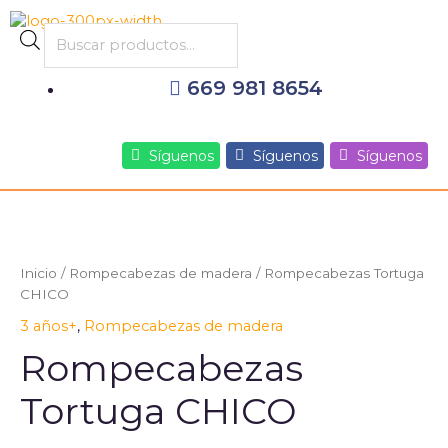
Ir
al
Products
contenido
search
669 981 8654
Síguenos
Síguenos
Síguenos
Inicio
/
Rompecabezas de madera
/ Rompecabezas Tortuga
CHICO
3 años+
,
Rompecabezas de madera
Rompecabezas
Tortuga CHICO