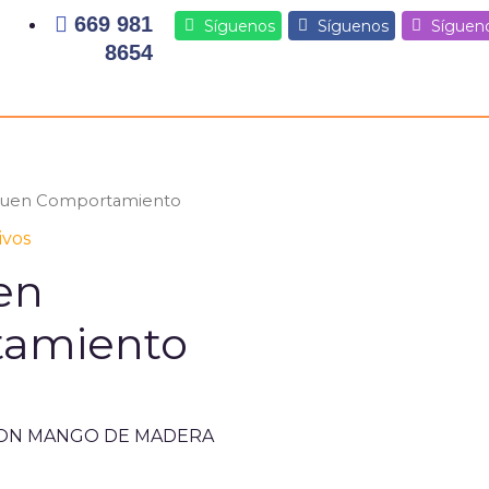
669 981
Síguenos
Síguenos
Síguen
8654
 Buen Comportamiento
ivos
en
amiento
CON MANGO DE MADERA