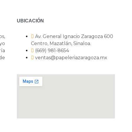
UBICACIÓN
os,
Av. General Ignacio Zaragoza 600
yo
Centro, Mazatlán, Sinaloa.
ría
(669) 981-8654
 de
ventas@papeleriazaragoza.mx