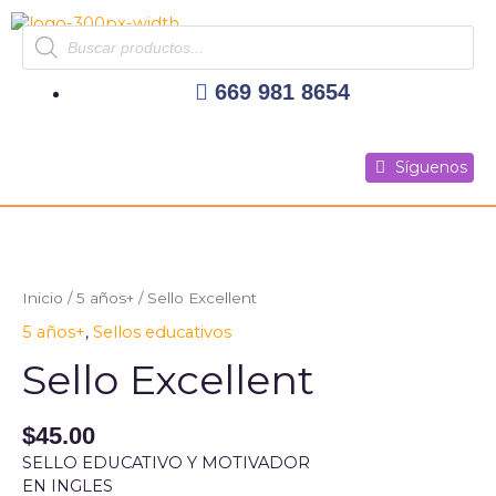
Ir
Products
al
search
contenido
669 981 8654
Síguenos
Síguenos
Síguenos
Inicio
/
5 años+
/ Sello Excellent
5 años+
,
Sellos educativos
Sello Excellent
$
45.00
SELLO EDUCATIVO Y MOTIVADOR
EN INGLES