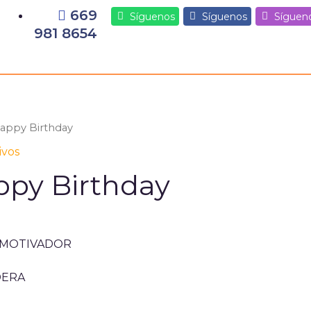
669
Síguenos
Síguenos
Síguen
981 8654
Happy Birthday
ivos
ppy Birthday
 MOTIVADOR
DERA