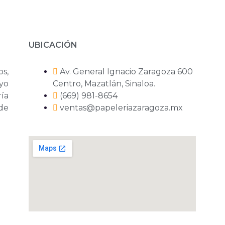
UBICACIÓN
os,
Av. General Ignacio Zaragoza 600
yo
Centro, Mazatlán, Sinaloa.
ría
(669) 981-8654
 de
ventas@papeleriazaragoza.mx