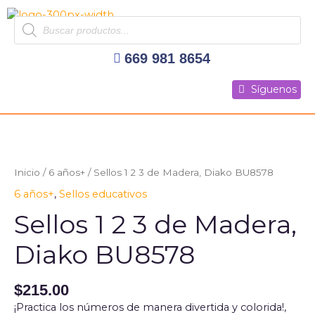
Ir
Products
al
search
contenido
669 981 8654
Síguenos
Síguenos
Síguenos
Inicio
/
6 años+
/ Sellos 1 2 3 de Madera, Diako BU8578
6 años+
,
Sellos educativos
Sellos 1 2 3 de Madera,
Diako BU8578
$
215.00
¡Practica los números de manera divertida y colorida!,