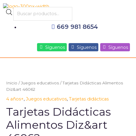
Ir
al
Products
contenido
search
669 981 8654
Síguenos
Síguenos
Síguenos
Inicio
/
Juegos educativos
/ Tarjetas Didácticas Alimentos
Diz&art 46062
4 años+
,
Juegos educativos
,
Tarjetas didácticas
Tarjetas Didácticas
Alimentos Diz&art