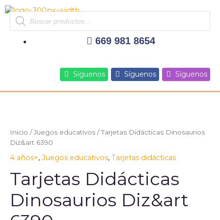
Ir
Products
al
search
contenido
669 981 8654
Síguenos
Síguenos
Síguenos
Tarjetas
Didácticas
Dinosaurios
Inicio
/
Juegos educativos
/ Tarjetas Didácticas Dinosaurios
Diz&art
Diz&art 6390
6390
4 años+
,
Juegos educativos
,
Tarjetas didácticas
cantidad
Tarjetas Didácticas
Dinosaurios Diz&art