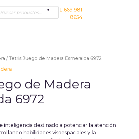
ucts
669 981
ch
Síguenos
8654
ra
/ Tetris Juego de Madera Esmeralda 6972
adera
uego de Madera
da 6972
de inteligencia destinado a potenciar la atención
rollando habilidades visoespaciales y la