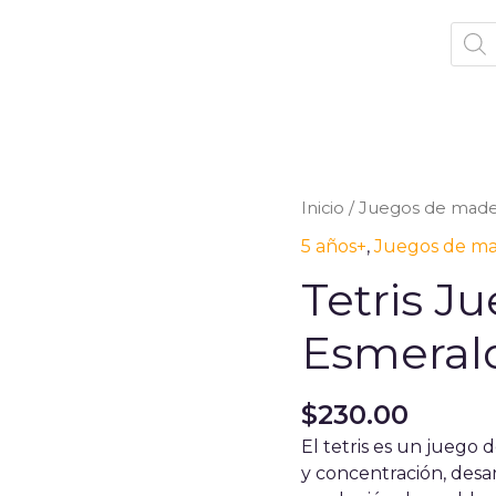
Prod
sear
Inicio
/
Juegos de made
5 años+
,
Juegos de m
Tetris J
Esmeral
$
230.00
El tetris es un juego 
y concentración, desar