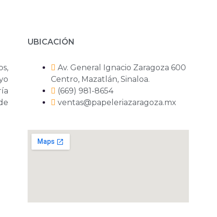
UBICACIÓN
os,
Av. General Ignacio Zaragoza 600
yo
Centro, Mazatlán, Sinaloa.
ría
(669) 981-8654
 de
ventas@papeleriazaragoza.mx