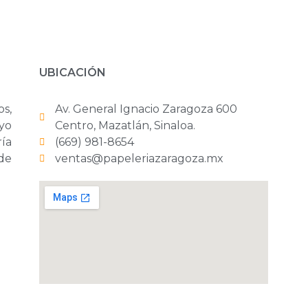
UBICACIÓN
os,
Av. General Ignacio Zaragoza 600
yo
Centro, Mazatlán, Sinaloa.
ría
(669) 981-8654
 de
ventas@papeleriazaragoza.mx