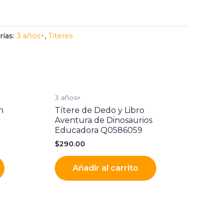
rías:
3 años+
,
Titeres
3 años+
n
Títere de Dedo y Libro
Aventura de Dinosaurios
Educadora Q0586059
$
290.00
Añadir al carrito