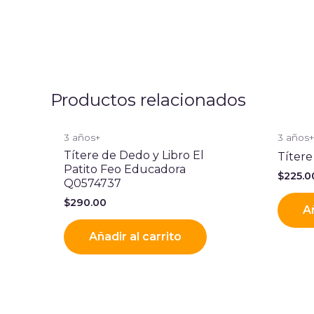
Productos relacionados
3 años+
3 años
Títere de Dedo y Libro El
Títere
Patito Feo Educadora
$
225.0
Q0574737
$
290.00
Añ
Añadir al carrito