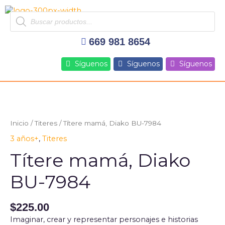
Ir
Products
al
search
contenido
669 981 8654
Síguenos
Síguenos
Síguenos
Inicio
/
Titeres
/ Títere mamá, Diako BU-7984
3 años+
,
Titeres
Títere mamá, Diako
BU-7984
$
225.00
Imaginar, crear y representar personajes e historias