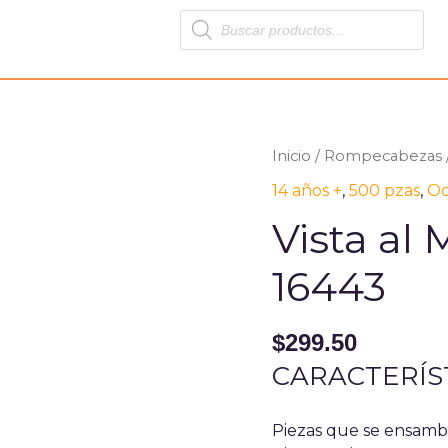
Products
search
Inicio
/
Rompecabezas
14 años +
,
500 pzas
,
Oc
Vista al
16443
$
299.50
CARACTERÍS
Piezas que se ensam