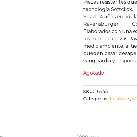
Piezas resistentes qu
tecnología Softclick
Edad: 14 años en a
Ravensburger
C
Elaborados con una ex
los rompecabezas Rav
medio ambiente, al ti
pueden pasar desaperc
vanguardia y responsa
Agotado
SKU:
16443
Categorías:
14 años +
,
5
zas
1000 pzas