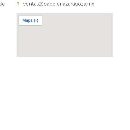
 de
ventas@papeleriazaragoza.mx