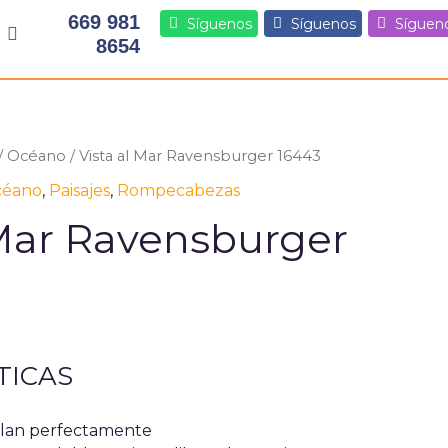
669 981
Síguenos
Síguenos
Síguen
8654
/
Océano
/ Vista al Mar Ravensburger 16443
éano
,
Paisajes
,
Rompecabezas
 Mar Ravensburger
TICAS
blan perfectamente