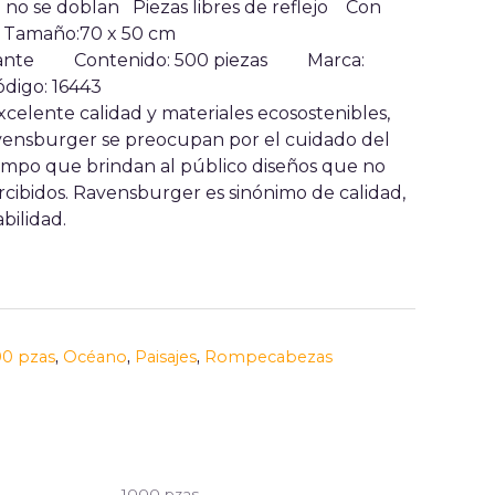
e no se doblan Piezas libres de reflejo Con
. Tamaño:70 x 50 cm
delante
Contenido: 500 piezas
Marca:
ódigo: 16443
celente calidad y materiales ecosostenibles,
ensburger se preocupan por el cuidado del
empo que brindan al público diseños que no
ibidos. Ravensburger es sinónimo de calidad,
bilidad.
00 pzas
,
Océano
,
Paisajes
,
Rompecabezas
1000 pzas