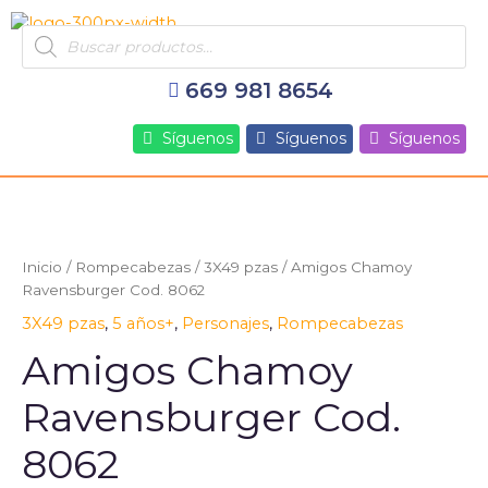
Ir
Products
al
search
contenido
669 981 8654
Síguenos
Síguenos
Síguenos
Inicio
/
Rompecabezas
/
3X49 pzas
/ Amigos Chamoy
Ravensburger Cod. 8062
3X49 pzas
,
5 años+
,
Personajes
,
Rompecabezas
Amigos Chamoy
Ravensburger Cod.
8062