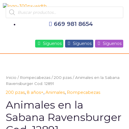
Ir
Products
al
search
contenido
669 981 8654
Síguenos
Síguenos
Síguenos
Inicio
/
Rompecabezas
/
200 pzas
/ Animales en la Sabana
Ravensburger Cod. 12891
200 pzas
,
8 años+
,
Animales
,
Rompecabezas
Animales en la
Sabana Ravensburger