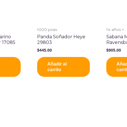
1000 pzas
14 años +
rino
Panda Soñador Heye
Sabana M
 17085
29803
Ravensb
$
445.00
$
905.00
Añadir al
Añad
carrito
carri