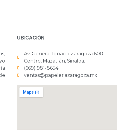
UBICACIÓN
os,
Av. General Ignacio Zaragoza 600
yo
Centro, Mazatlán, Sinaloa.
ría
(669) 981-8654
 de
ventas@papeleriazaragoza.mx