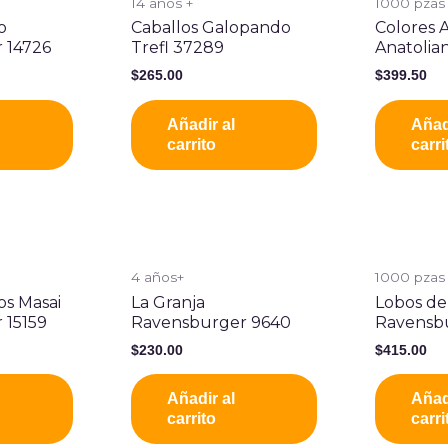
14 años +
1000 pzas
o
Caballos Galopando
Colores A
 14726
Trefl 37289
Anatolia
$
265.00
$
399.50
Añadir al
Añad
carrito
carri
4 años+
1000 pzas
os Masai
La Granja
Lobos de
 15159
Ravensburger 9640
Ravensbu
$
230.00
$
415.00
Añadir al
Añad
carrito
carri