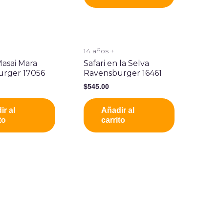
14 años +
asai Mara
Safari en la Selva
urger 17056
Ravensburger 16461
$
545.00
ir al
Añadir al
to
carrito