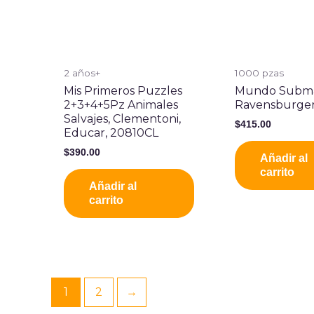
2 años+
1000 pzas
Mis Primeros Puzzles
Mundo Subma
2+3+4+5Pz Animales
Ravensburger
Salvajes, Clementoni,
$
415.00
Educar, 20810CL
$
390.00
Añadir al
carrito
Añadir al
carrito
1
2
→