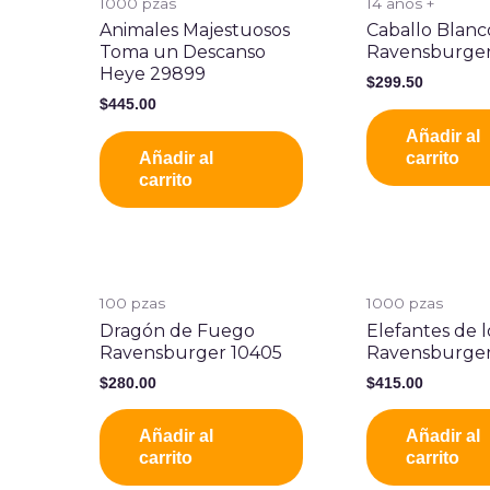
1000 pzas
14 años +
Animales Majestuosos
Caballo Blanc
Toma un Descanso
Ravensburger
Heye 29899
$
299.50
$
445.00
Añadir al
Añadir al
carrito
carrito
100 pzas
1000 pzas
Dragón de Fuego
Elefantes de l
Ravensburger 10405
Ravensburger
$
280.00
$
415.00
Añadir al
Añadir al
carrito
carrito