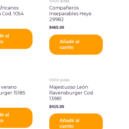
1000 pzas
fricanos
Compañeros
n Cod. 1054
Inseparables Heye
29982
$
465.00
ir al
to
Añadir al
carrito
1000 pzas
 verano
Majestuoso León
rger 15185
Ravensburger Cod.
13981
$
415.00
ir al
to
Añadir al
carrito