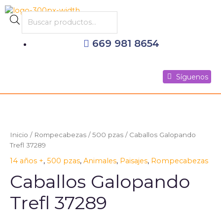
Ir
al
Products
contenido
search
669 981 8654
Síguenos
Síguenos
Síguenos
Caballos
Galopando
Trefl
Inicio
/
Rompecabezas
/
500 pzas
/ Caballos Galopando
37289
Trefl 37289
cantidad
14 años +
,
500 pzas
,
Animales
,
Paisajes
,
Rompecabezas
Caballos Galopando
Trefl 37289