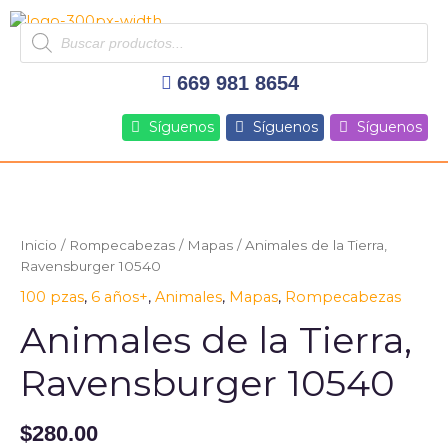
Ir
Products
al
search
contenido
669 981 8654
Síguenos
Síguenos
Síguenos
Inicio
/
Rompecabezas
/
Mapas
/ Animales de la Tierra,
Ravensburger 10540
100 pzas
,
6 años+
,
Animales
,
Mapas
,
Rompecabezas
Animales de la Tierra,
Ravensburger 10540
$
280.00