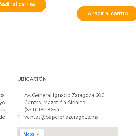
adir al carrito
Añadir al carrito
UBICACIÓN
os,
Av. General Ignacio Zaragoza 600
yo
Centro, Mazatlán, Sinaloa.
ría
(669) 981-8654
 de
ventas@papeleriazaragoza.mx