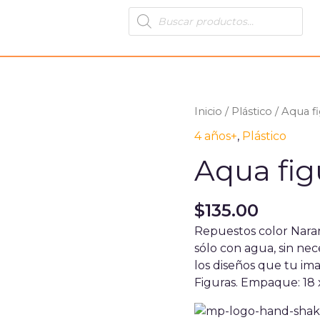
Products
search
Aqua
Inicio
/
Plástico
/ Aqua fi
figuras
4 años+
,
Plástico
naranja
Aqua fig
Diako
cantidad
$
135.00
Repuestos color Naran
sólo con agua, sin nec
los diseños que tu im
Figuras. Empaque: 18 