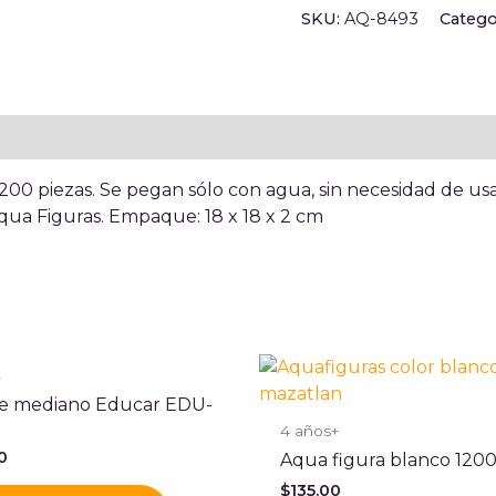
SKU:
AQ-8493
Catego
00 piezas. Se pegan sólo con agua, sin necesidad de usar
qua Figuras. Empaque: 18 x 18 x 2 cm
+
he mediano Educar EDU-
4 años+
0
Aqua figura blanco 1200
$
135.00