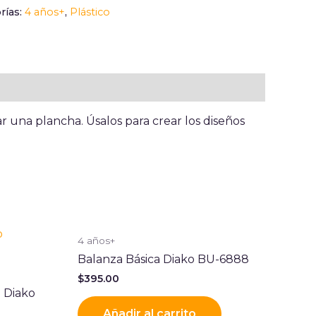
rías:
4 años+
,
Plástico
 una plancha. Úsalos para crear los diseños
4 años+
Balanza Básica Diako BU-6888
$
395.00
 Diako
Añadir al carrito