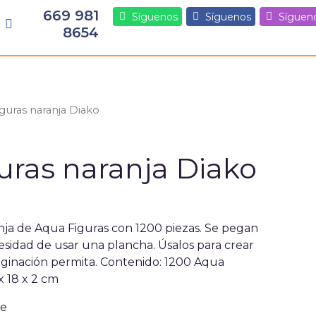
669 981
Síguenos
Síguenos
Síguen
8654
guras naranja Diako
uras naranja Diako
ja de Aqua Figuras con 1200 piezas. Se pegan
esidad de usar una plancha. Úsalos para crear
aginación permita. Contenido: 1200 Aqua
x 18 x 2 cm