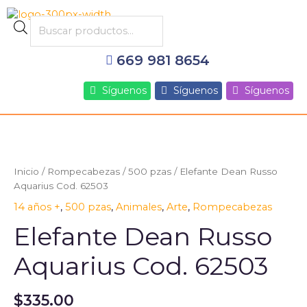
Ir
al
Products
contenido
search
669 981 8654
Síguenos
Síguenos
Síguenos
Inicio
/
Rompecabezas
/
500 pzas
/ Elefante Dean Russo
Aquarius Cod. 62503
14 años +
,
500 pzas
,
Animales
,
Arte
,
Rompecabezas
Elefante Dean Russo
Aquarius Cod. 62503
$
335.00