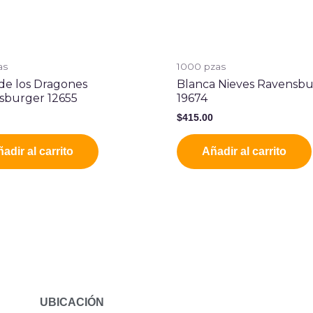
as
1000 pzas
de los Dragones
Blanca Nieves Ravensb
sburger 12655
19674
0
$
415.00
adir al carrito
Añadir al carrito
UBICACIÓN