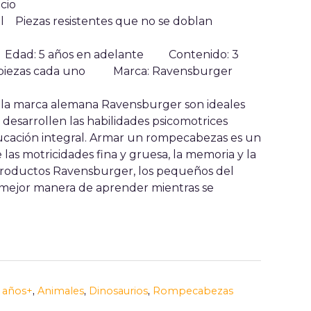
cio
l Piezas resistentes que no se doblan
m
Edad: 5 años en adelante
Contenido: 3
9 piezas cada uno
Marca: Ravensburger
la marca alemana Ravensburger son ideales
 desarrollen las habilidades psicomotrices
ucación integral. Armar un rompecabezas es un
e las motricidades fina y gruesa, la memoria y la
 productos Ravensburger, los pequeños del
 mejor manera de aprender mientras se
 años+
,
Animales
,
Dinosaurios
,
Rompecabezas