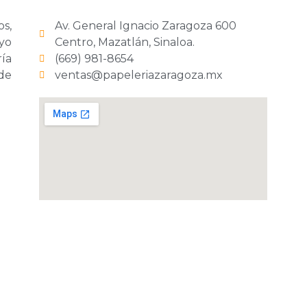
os,
Av. General Ignacio Zaragoza 600
yo
Centro, Mazatlán, Sinaloa.
ría
(669) 981-8654
 de
ventas@papeleriazaragoza.mx