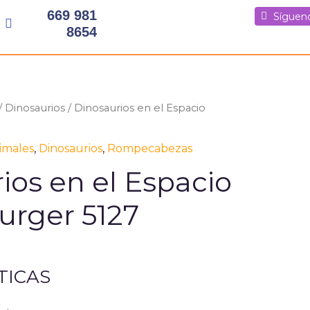
669 981
Síguenos
Síguenos
Síguen
8654
/
Dinosaurios
/ Dinosaurios en el Espacio
imales
,
Dinosaurios
,
Rompecabezas
ios en el Espacio
urger 5127
TICAS