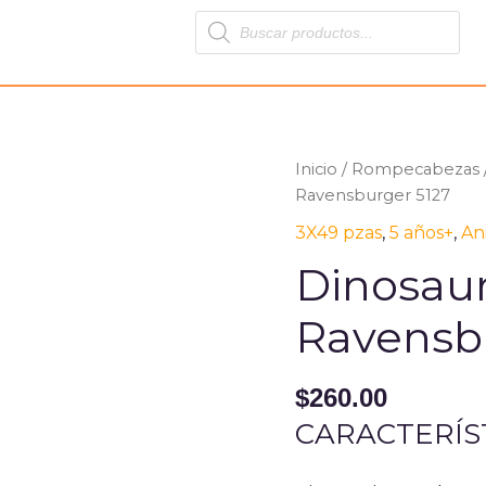
Products
search
Inicio
/
Rompecabezas
Ravensburger 5127
3X49 pzas
,
5 años+
,
An
Dinosaur
Ravensb
$
260.00
CARACTERÍS