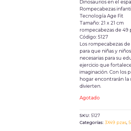
Dinosaurios en el espa
Rompecabezas infanti
Tecnología Age Fit
Tamaño: 21 x 21 c
rompecabezas de 4
Código: 5127
Los rompecabezas de 
para que niñas y niños
necesarias para su ed
ejercicio que fortalec
imaginación. Con los
hogar encontrarán la
divierten.
Agotado
SKU:
5127
Categorías:
3X49 pzas
,
5