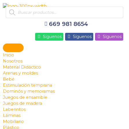
Ir
Products
al
search
contenido
669 981 8654
Síguenos
Síguenos
Síguenos
Inicio
Nosotros
Material Didáctico
Arenas y moldes
Bebé
Estimulación temprana
Dominós y memoramas
Juegos de ensamble
Juegos de madera
Laberintos
Láminas
Mobiliario
Plástico