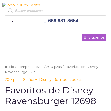
Ir
Products
al
search
contenido
669 981 8654
Síguenos
Síguenos
Síguenos
Inicio
/
Rompecabezas
/
200 pzas
/ Favoritos de Disney
Ravensburger 12698
200 pzas
,
8 años+
,
Disney
,
Rompecabezas
Favoritos de Disney
Ravensburger 12698