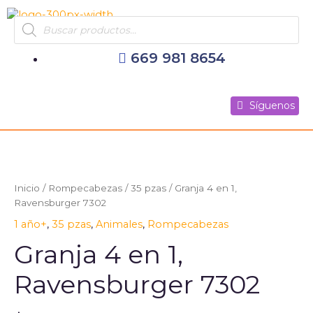
Ir
Products
al
search
contenido
669 981 8654
Síguenos
Síguenos
Síguenos
Inicio
/
Rompecabezas
/
35 pzas
/ Granja 4 en 1,
Ravensburger 7302
1 año+
,
35 pzas
,
Animales
,
Rompecabezas
Granja 4 en 1,
Ravensburger 7302