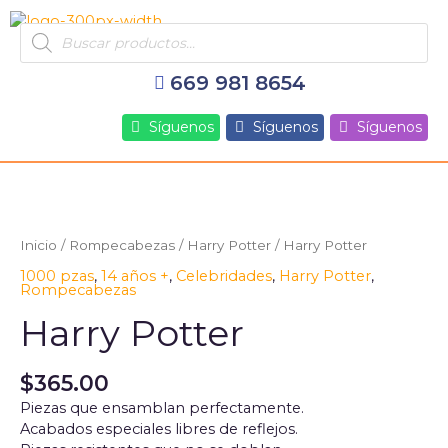
Ir
Products
al
search
contenido
669 981 8654
Síguenos
Síguenos
Síguenos
Inicio
/
Rompecabezas
/
Harry Potter
/ Harry Potter
1000 pzas
,
14 años +
,
Celebridades
,
Harry Potter
,
Rompecabezas
Harry Potter
$
365.00
Piezas que ensamblan perfectamente.
Acabados especiales libres de reflejos.