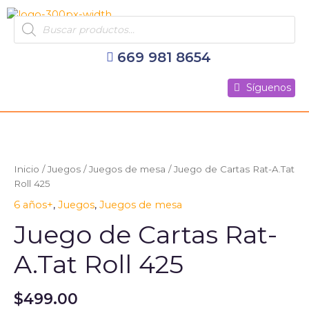
Ir
Products
al
search
contenido
669 981 8654
Síguenos
Síguenos
Síguenos
Juego
de
Cartas
Inicio
/
Juegos
/
Juegos de mesa
/ Juego de Cartas Rat-A.Tat
Rat-
Roll 425
A.Tat
6 años+
,
Juegos
,
Juegos de mesa
Roll
425
Juego de Cartas Rat-
cantidad
A.Tat Roll 425
$
499.00