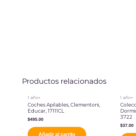
Productos relacionados
1 año+
1 año+
Coches Apilables, Clementoni,
Colecc
Educar, 17111CL
Dormir
3722
$
495.00
$
37.00
Añadir al carrito