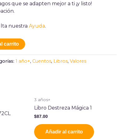
gos que se adapten mejor a ti ¡y listo!
ación.
lta nuestra
Ayuda
.
l carrito
gorías:
1 año+
,
Cuentos
,
Libros
,
Valores
3 años+
Libro Destreza Mágica 1
72CL
$
87.00
Añadir al carrito