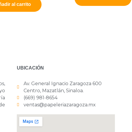
adir al carrito
UBICACIÓN
os,
Av. General Ignacio Zaragoza 600
yo
Centro, Mazatlán, Sinaloa.
ría
(669) 981-8654
 de
ventas@papeleriazaragoza.mx