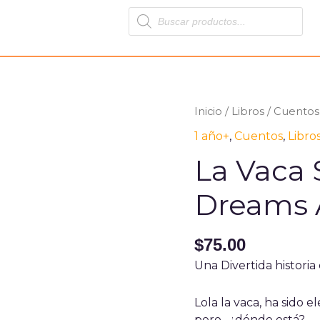
Products
search
La
Inicio
/
Libros
/
Cuentos
Vaca
1 año+
,
Cuentos
,
Libro
Superestrella
La Vaca 
Dreams
Art
Dreams A
1417
cantidad
$
75.00
Una Divertida histori
Lola la vaca, ha sido e
pero…¿dónde está?