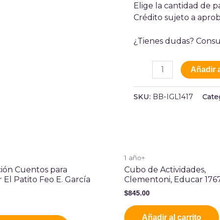
Elige la cantidad de pa
Crédito sujeto a aprob
¿Tienes dudas? Consu
Añadir a
SKU:
BB-IGL1417
Cate
1 año+
ión Cuentos para
Cubo de Actividades,
 El Patito Feo E. García
Clementoni, Educar 176
$
845.00
Añadir al carrito