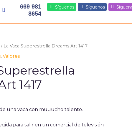
669 981
Síguenos
Síguenos
Síguen
8654
/ La Vaca Superestrella Dreams Art 1417
s
,
Valores
Superestrella
rt 1417
a de una vaca con muuucho talento.
legida para salir en un comercial de televisión