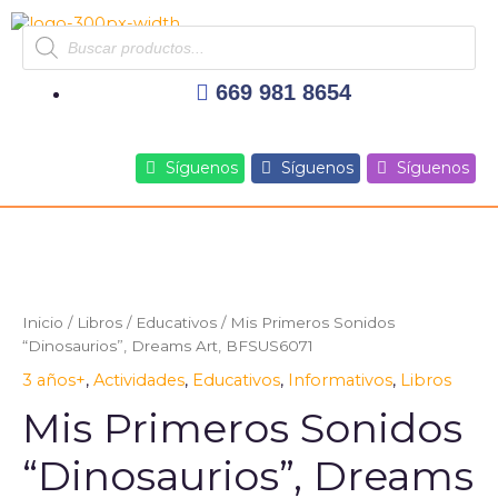
Ir
Products
al
search
contenido
669 981 8654
Síguenos
Síguenos
Síguenos
Mis
Primeros
Sonidos
"Dinosaurios",
Inicio
/
Libros
/
Educativos
/ Mis Primeros Sonidos
Dreams
“Dinosaurios”, Dreams Art, BFSUS6071
Art,
3 años+
,
Actividades
,
Educativos
,
Informativos
,
Libros
BFSUS6071
cantidad
Mis Primeros Sonidos
“Dinosaurios”, Dreams