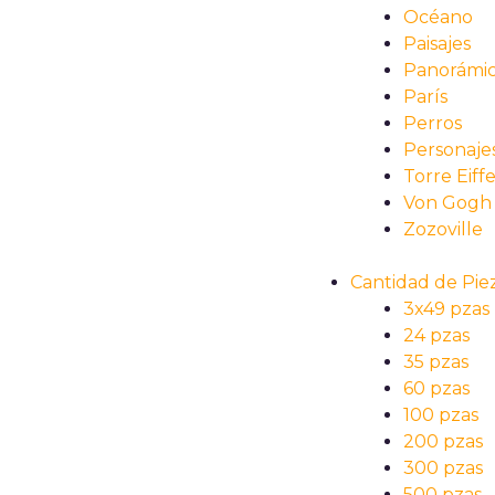
Océano
Paisajes
Panorámi
París
Perros
Personaje
Torre Eiffe
Von Gogh
Zozoville
Cantidad de Pie
3x49 pzas
24 pzas
35 pzas
60 pzas
100 pzas
200 pzas
300 pzas
500 pzas