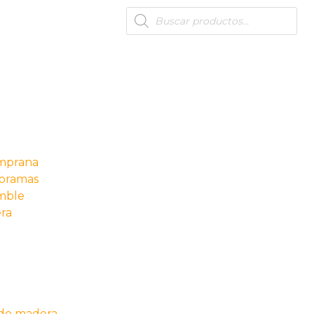
Products
search
s
emprana
oramas
mble
ra
de madera