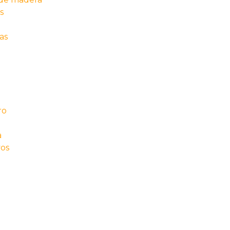
s
as
ro
a
vos