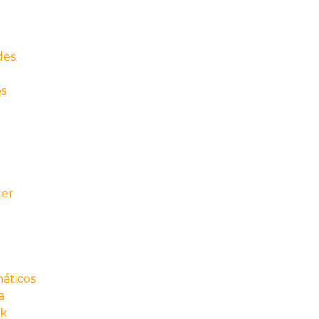
des
os
ter
áticos
a
rk