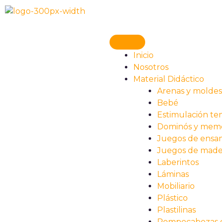
Ir
al
contenido
Inicio
Nosotros
Material Didáctico
Arenas y molde
Bebé
Estimulación t
Dominós y mem
Juegos de ensa
Juegos de made
Laberintos
Láminas
Mobiliario
Plástico
Plastilinas
Rompecabezas 