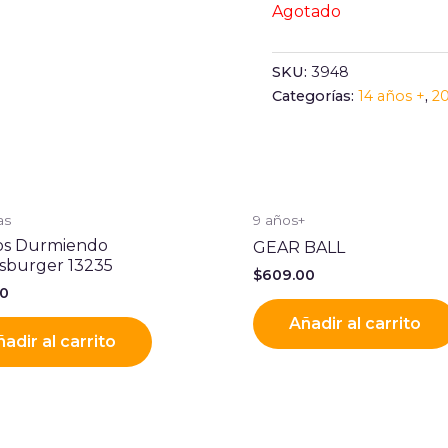
Agotado
SKU:
3948
Categorías:
14 años +
,
2
as
9 años+
tos Durmiendo
GEAR BALL
sburger 13235
$
609.00
00
Añadir al carrito
adir al carrito