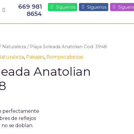
669 981
Síguenos
Síguenos
Síguen
8654
/
Naturaleza
/ Playa Soleada Anatolian Cod. 3948
aturaleza
,
Paisajes
,
Rompecabezas
leada Anatolian
8
n perfectamente
bres de reflejos
 no se doblan.