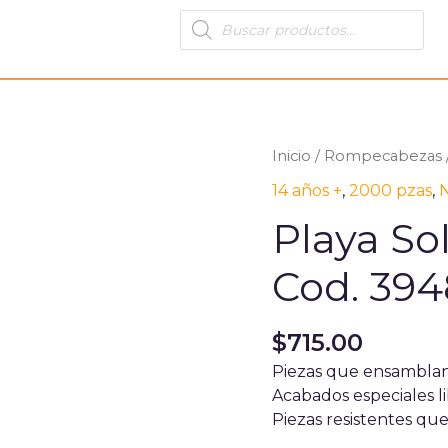
Products
search
Inicio
/
Rompecabezas
14 años +
,
2000 pzas
,
N
Playa So
Cod. 394
$
715.00
Piezas que ensambla
Acabados especiales li
Piezas resistentes que