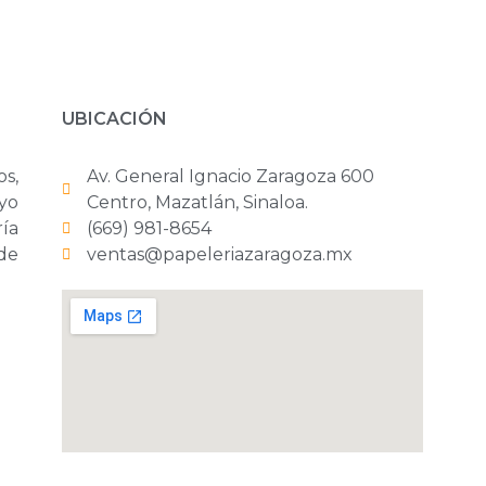
UBICACIÓN
os,
Av. General Ignacio Zaragoza 600
yo
Centro, Mazatlán, Sinaloa.
ría
(669) 981-8654
 de
ventas@papeleriazaragoza.mx