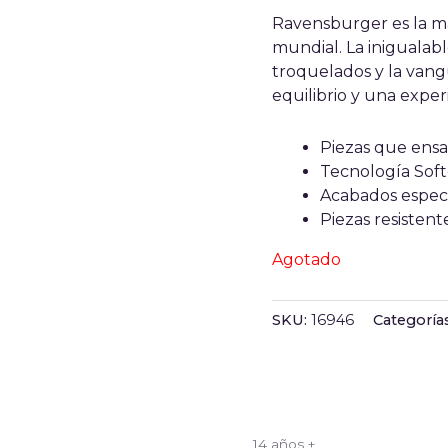
Ravensburger es la m
mundial. La inigualable
troquelados y la vang
equilibrio y una expe
Piezas que ens
Tecnología Soft
Acabados especia
Piezas resisten
Agotado
SKU:
16946
Categoría
+
14 años +