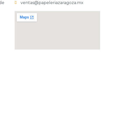
 de
ventas@papeleriazaragoza.mx