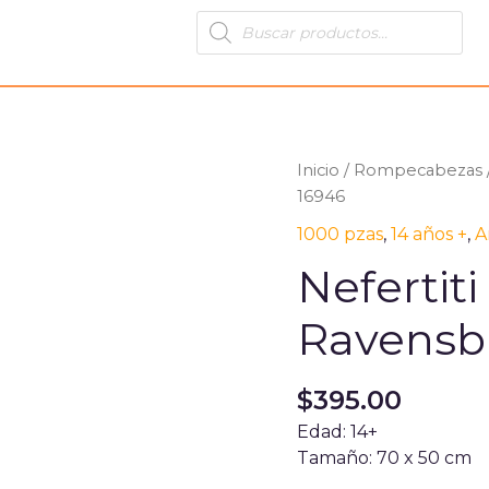
Products
search
Inicio
/
Rompecabezas
16946
1000 pzas
,
14 años +
,
A
Nefertiti
Ravensb
$
395.00
Edad: 14+
Tamaño: 70 x 50 cm