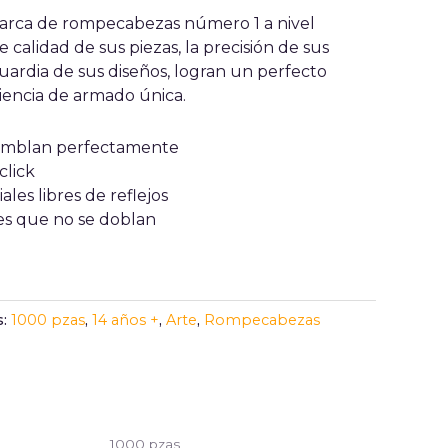
arca de rompecabezas número 1 a nivel
 calidad de sus piezas, la precisión de sus
uardia de sus diseños, logran un perfecto
riencia de armado única.
amblan perfectamente
click
les libres de reflejos
tes que no se doblan
s:
1000 pzas
,
14 años +
,
Arte
,
Rompecabezas
1000 pzas