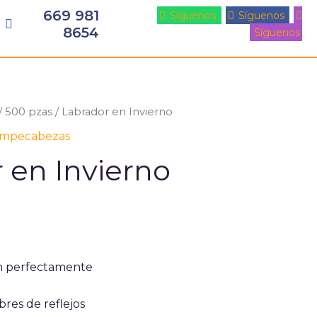
669 981
Síguenos
Síguenos
8654
Síguenos
/
500 pzas
/ Labrador en Invierno
mpecabezas
 en Invierno
n perfectamente
bres de reflejos