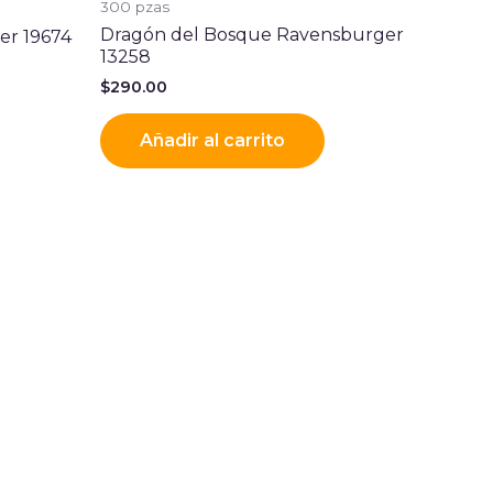
300 pzas
Dragón del Bosque Ravensburger
er 19674
13258
$
290.00
Añadir al carrito