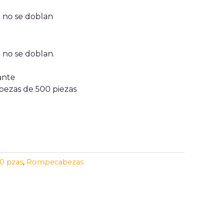
e no se doblan
 no se doblan.
ante
bezas de 500 piezas
0 pzas
,
Rompecabezas