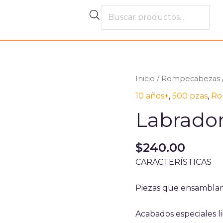
Products
search
Inicio
/
Rompecabezas
10 años+
,
500 pzas
,
Ro
Labrador
$
240.00
CARACTERÍSTICAS
Piezas que ensambla
Acabados especiales li