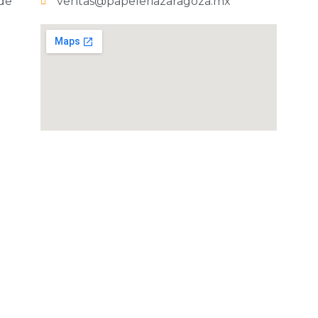
 de
ventas@papeleriazaragoza.mx