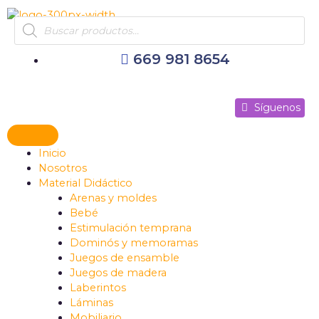
Ir
Products
al
search
contenido
669 981 8654
Síguenos
Síguenos
Síguenos
Inicio
Nosotros
Material Didáctico
Arenas y moldes
Bebé
Estimulación temprana
Dominós y memoramas
Juegos de ensamble
Juegos de madera
Laberintos
Láminas
Mobiliario