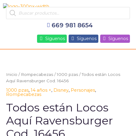
Ir
Products
al
search
contenido
669 981 8654
Síguenos
Síguenos
Síguenos
Inicio
/
Rompecabezas
/
1000 pzas
/ Todos están Locos
Aquí Ravensburger Cod. 16456
1000 pzas
,
14 años +
,
Disney
,
Personajes
,
Rompecabezas
Todos están Locos
Aquí Ravensburger
Cod. 16456